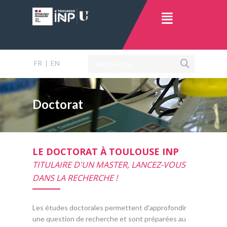
FR
|
EN
Doctorat
LE DOCTORAT À TOULOUSE INP
TITULAIRE D'UN MASTER, LANCEZ-VOUS
DANS LA RECHERCHE !
Les études doctorales permettent d'approfondir
une question de recherche et sont préparées au