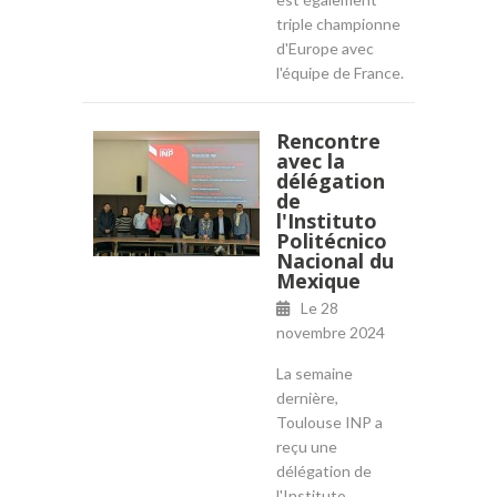
triple championne
d'Europe avec
l'équipe de France.
Rencontre
avec la
délégation
de
l'Instituto
Politécnico
Nacional du
Mexique
Le
28
novembre 2024
La semaine
dernière,
Toulouse INP a
reçu une
délégation de
l'Instituto