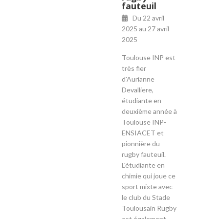
fauteuil
Du
22 avril
2025
au
27 avril
2025
Toulouse INP est
très fier
d'Aurianne
Devalliere,
étudiante en
deuxième année à
Toulouse INP-
ENSIACET et
pionnière du
rugby fauteuil.
L'étudiante en
chimie qui joue ce
sport mixte avec
le club du Stade
Toulousain Rugby
est également