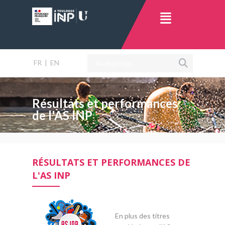
FR
|
EN
Résultats et performances
de l'AS INP
RÉSULTATS ET PERFORMANCES DE
L'AS INP
En plus des titres