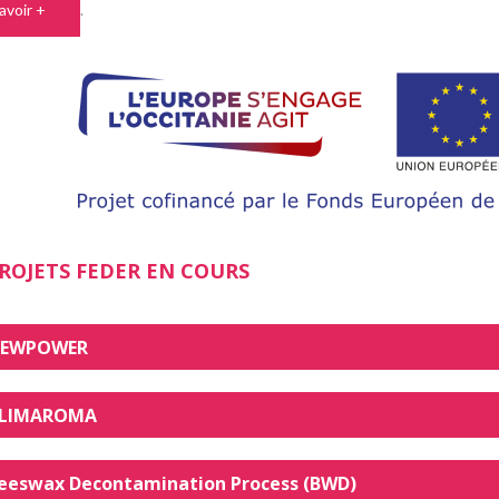
avoir +
.
ROJETS FEDER EN COURS
EWPOWER
LIMAROMA
eeswax Decontamination Process (BWD)