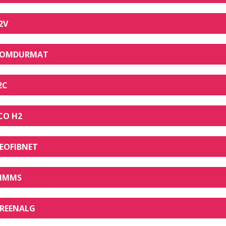
2V
OMDURMAT
2C
CO H2
EOFIBNET
IMMS
REENALG