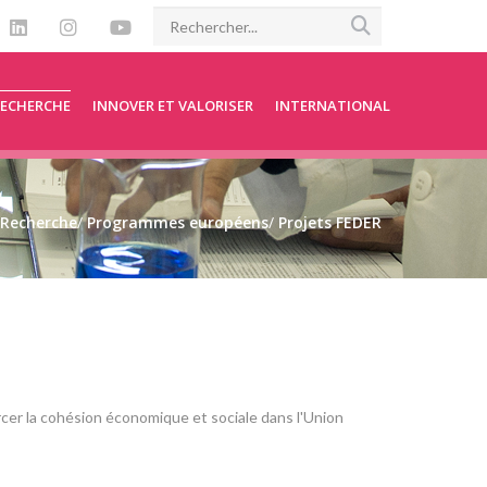
RECHERCHE
INNOVER ET VALORISER
INTERNATIONAL
Recherche
/
Programmes européens
/
Projets FEDER
er la cohésion économique et sociale dans l'Union