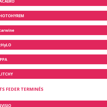
ACAERO
HOTOHYREM
tarwine
tHyLO
PPA
LITCHY
TS FEDER TERMINÉS
NVISIO