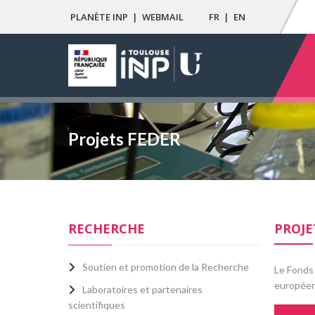
PLANÈTE INP
|
WEBMAIL
FR
|
EN
Projets FEDER
RECHERCHE
PROJE
Soutien et promotion de la Recherche
Le Fonds 
européenn
Laboratoires et partenaires
scientifiques