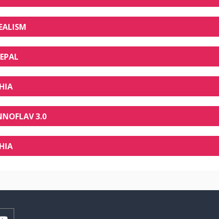
EALISM
EPAL
HIA
NNOFLAV 3.0
HIA