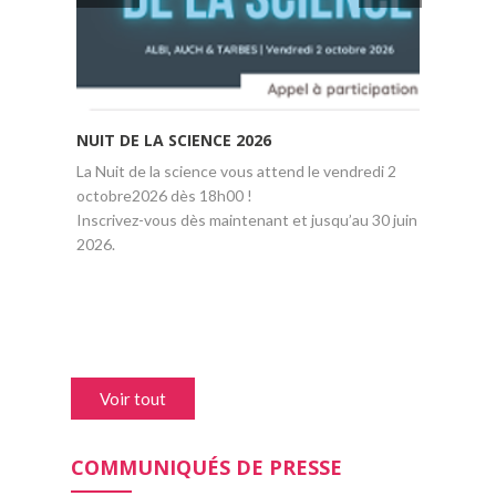
NUIT DE LA SCIENCE 2026
COLLOQ
La Nuit de la science vous attend le vendredi 2
Cet événe
octobre2026 dès 18h00 !
événement
Inscrivez-vous dès maintenant et jusqu’au 30 juin
10 juille
2026.
ENSEEIHT
chercheur
Voir tout
COMMUNIQUÉS DE PRESSE