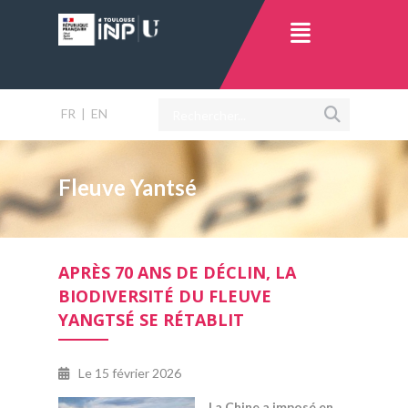
FR
|
EN
Fleuve Yantsé
APRÈS 70 ANS DE DÉCLIN, LA
BIODIVERSITÉ DU FLEUVE
YANGTSÉ SE RÉTABLIT
Le
15 février 2026
La Chine a imposé en